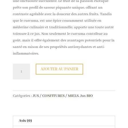
une onctuosité succulente. Le fruit de la passion exotique
prête son profil de saveur piquante unique, offrant un
contraste agréable avec la douceur des autres fruits. Tandis
que le curcuma, est une épice couramment utilisée en
médecine culinaire et traditionnelle, apporte une toute autre
toirnure à ce jus. Non seulement le curcuma contribue au
goût, mais il offre également des avantages potentiels pour la
santé en raison de ses propriétés antioxydantes et anti-
inflammatoires.
quantité
AJOUTER AU PANIER
de
Jus
de
fruits
Catégories :
JUS / CONFITURES / MIELS
,
Jus BIO
BIO
ananas
mangue
passion
Avis (0)
curcuma