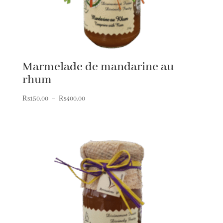
Marmelade de mandarine au
rhum
Plage
₨
150.00
–
₨
400.00
de
prix :
₨150.00
à
₨400.00