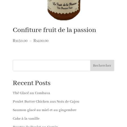
Confiture fruit de la passion
Plage
₨
150.00
–
₨
400.00
de
prix :
₨150.00
Rechercher
à
₨400.00
Recent Posts
Thé Glacé au Combava
Poulet Butter Chicken aux Noix de Cajou
Saumon glacé au miel et au gingembre
Cake à la vanille