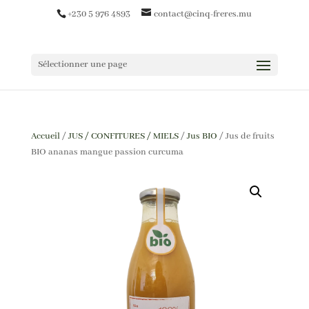
+230 5 976 4893
contact@cinq-freres.mu
Sélectionner une page
Accueil
/
JUS / CONFITURES / MIELS
/
Jus BIO
/ Jus de fruits
BIO ananas mangue passion curcuma