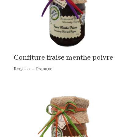
Confiture fraise menthe poivre
Plage
₨
150.00
–
₨
400.00
de
prix :
₨150.00
à
₨400.00