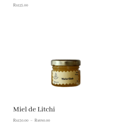
₨
125.00
Miel de Litchi
Plage
₨
150.00
–
₨
680.00
de