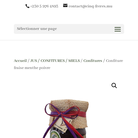
+230 5 976 4893
contact@cinq-freres.mu
Sélectionner une page
Accueil
/
JUS / CONFITURES / MIELS
/
Confitures
/ Confiture
fraise menthe poivre