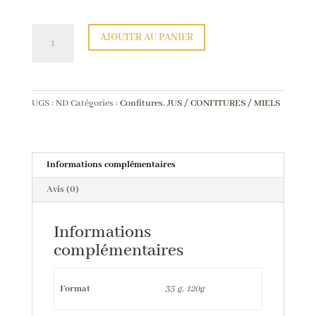
quantité
AJOUTER AU PANIER
de
Confiture
fraise
menthe
UGS :
ND
Catégories :
Confitures
,
JUS / CONFITURES / MIELS
poivre
Informations complémentaires
Avis (0)
Informations
complémentaires
Format
35 g, 120g