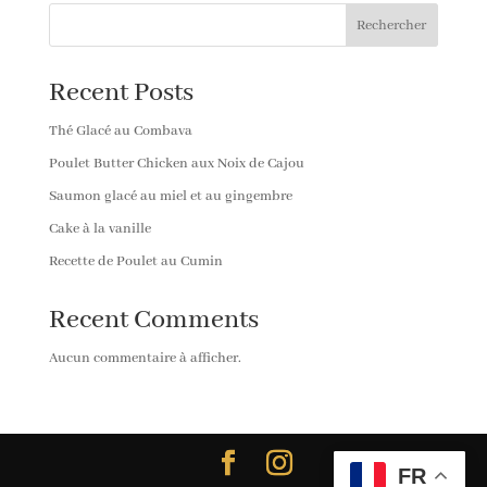
₨150.00
Rechercher
à
₨400.00
Recent Posts
Thé Glacé au Combava
Poulet Butter Chicken aux Noix de Cajou
Saumon glacé au miel et au gingembre
Cake à la vanille
Recette de Poulet au Cumin
Recent Comments
Aucun commentaire à afficher.
FR