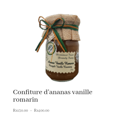
prix :
₨150.00
à
₨680.00
Confiture d’ananas vanille
romarin
Plage
₨
150.00
–
₨
400.00
de
prix :