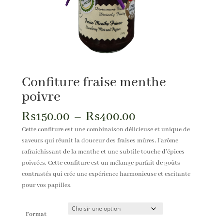
Confiture fraise menthe
poivre
Plage
₨
150.00
–
₨
400.00
de
Cette confiture est une combinaison délicieuse et unique de
prix :
saveurs qui réunit la douceur des fraises mûres, l’arôme
₨150.00
rafraîchissant de la menthe et une subtile touche d’épices
à
poivrées. Cette confiture est un mélange parfait de goûts
₨400.00
contrastés qui crée une expérience harmonieuse et excitante
pour vos papilles.
Format