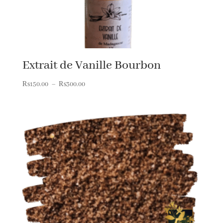
Extrait de Vanille Bourbon
Plage
₨
150.00
–
₨
300.00
de
prix :
₨150.00
à
₨300.00