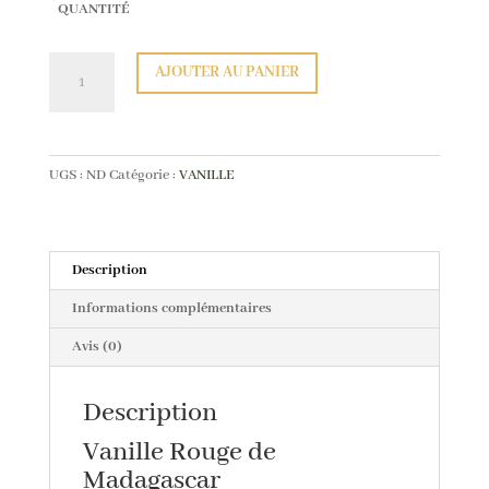
QUANTITÉ
quantité
AJOUTER AU PANIER
de
Gousses
de
Vanille
UGS :
ND
Catégorie :
VANILLE
Rouge
Description
Informations complémentaires
Avis (0)
Description
Vanille Rouge de
Madagascar