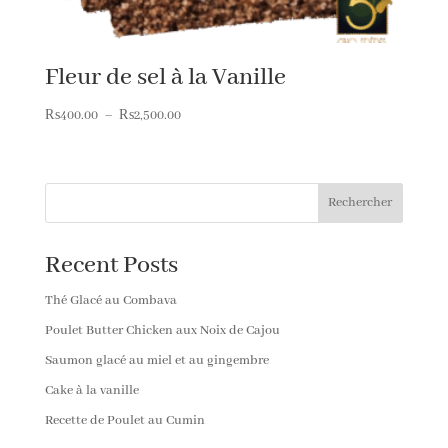
Fleur de sel à la Vanille
Plage
₨
400.00
–
₨
2,500.00
de
prix :
₨400.00
Rechercher
à
₨2,500.00
Recent Posts
Thé Glacé au Combava
Poulet Butter Chicken aux Noix de Cajou
Saumon glacé au miel et au gingembre
Cake à la vanille
Recette de Poulet au Cumin