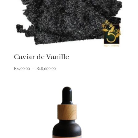
Caviar de Vanille
Plage
₨
700.00
–
₨
5,000.00
de
prix :
₨700.00
à
₨5,000.00