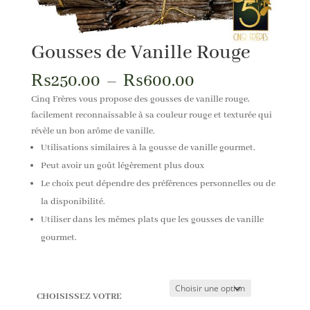
Gousses de Vanille Rouge
Plage
₨
250.00
–
₨
600.00
de
Cinq Frères vous propose des gousses de vanille rouge,
prix :
facilement reconnaissable à sa couleur rouge et texturée qui
₨250.00
révèle un bon arôme de vanille.
à
Utilisations similaires à la gousse de vanille gourmet.
₨600.00
Peut avoir un goût légèrement plus doux
Le choix peut dépendre des préférences personnelles ou de
la disponibilité.
Utiliser dans les mêmes plats que les gousses de vanille
gourmet.
CHOISISSEZ VOTRE