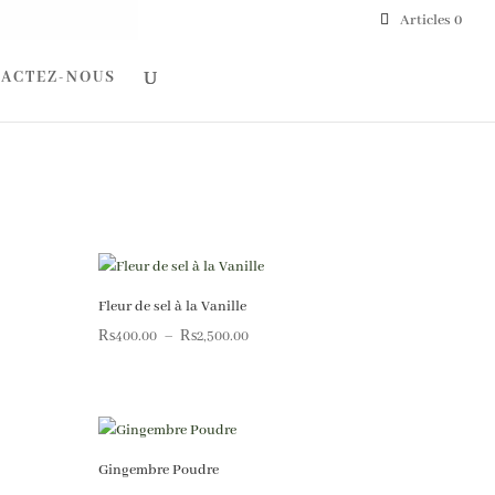
Articles 0
ACTEZ-NOUS
Fleur de sel à la Vanille
Plage
₨
400.00
–
₨
2,500.00
de
prix :
₨400.00
à
Gingembre Poudre
0
₨2,500.00