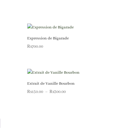
Expression de Bigarade
₨
700.00
Extrait de Vanille Bourbon
Plage
₨
150.00
–
₨
300.00
de
prix :
₨150.00
à
₨300.00