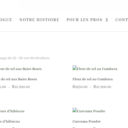
OGUE
NOTRE HISTOIRE
POUR LES PROS
CONT
hage de 25–36 sur 60 résultats
 de sel aux Baies Roses
Fleur de sel au Combava
Plage
Plage
5.00
–
₨
1,800.00
₨
250.00
–
₨
1,800.00
de
de
prix :
prix :
₨225.00
₨250.00
à
à
s d’hibiscus
Curcuma Poudre
₨1,800.00
₨1,800.0