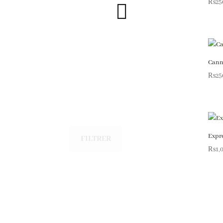
₨
25
Cann
₨
25
Expr
FILTRER
₨
1,