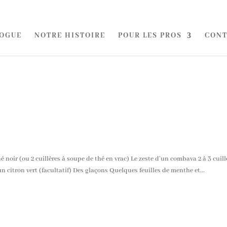
OGUE
NOTRE HISTOIRE
POUR LES PROS
CONT
é noir (ou 2 cuillères à soupe de thé en vrac) Le zeste d’un combava 2 à 3 cuill
un citron vert (facultatif) Des glaçons Quelques feuilles de menthe et...