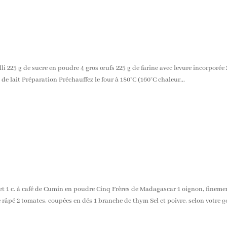
i 225 g de sucre en poudre 4 gros œufs 225 g de farine avec levure incorporée 2
 de lait Préparation Préchauffez le four à 180°C (160°C chaleur...
t 1 c. à café de Cumin en poudre Cinq Frères de Madagascar 1 oignon, fineme
e râpé 2 tomates, coupées en dés 1 branche de thym Sel et poivre, selon votre go