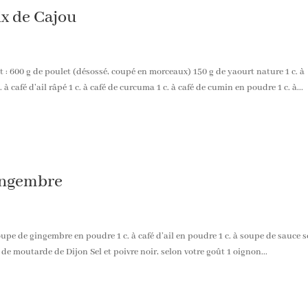
ix de Cajou
: 600 g de poulet (désossé, coupé en morceaux) 150 g de yaourt nature 1 c. à
 à café d’ail râpé 1 c. à café de curcuma 1 c. à café de cumin en poudre 1 c. à...
gingembre
pe de gingembre en poudre 1 c. à café d’ail en poudre 1 c. à soupe de sauce s
fé de moutarde de Dijon Sel et poivre noir, selon votre goût 1 oignon...